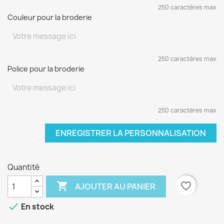
250 caractères max
Couleur pour la broderie
250 caractères max
Police pour la broderie
250 caractères max
ENREGISTRER LA PERSONNALISATION
Quantité

favorite_border
AJOUTER AU PANIER

En stock