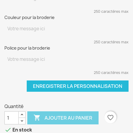
250 caractères max
Couleur pour la broderie
250 caractères max
Police pour la broderie
250 caractères max
ENREGISTRER LA PERSONNALISATION
Quantité

favorite_border
AJOUTER AU PANIER

En stock