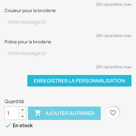
250 caractères max
Couleur pour la broderie
250 caractères max
Police pour la broderie
250 caractères max
ENREGISTRER LA PERSONNALISATION
Quantité

favorite_border
AJOUTER AU PANIER

En stock