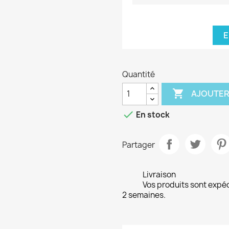
E
Quantité

AJOUTER

En stock
Partager
Livraison
Vos produits sont expé
2 semaines.