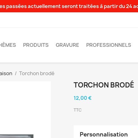
s passées actuellement seront traitées à partir du 24 
HÈMES
PRODUITS
GRAVURE
PROFESSIONNELS
aison
Torchon brodé
TORCHON BRODÉ
12,00 €
TTC
Personnalisation