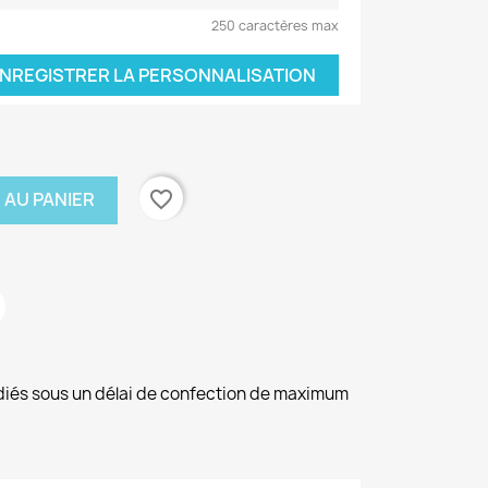
250 caractères max
NREGISTRER LA PERSONNALISATION
favorite_border
 AU PANIER
diés sous un délai de confection de maximum