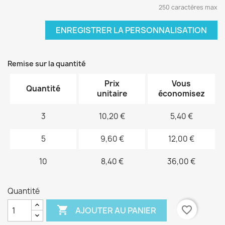
250 caractères max
ENREGISTRER LA PERSONNALISATION
Remise sur la quantité
Prix
Vous
Quantité
unitaire
économisez
3
10,20 €
5,40 €
5
9,60 €
12,00 €
10
8,40 €
36,00 €
Quantité

favorite_border
AJOUTER AU PANIER