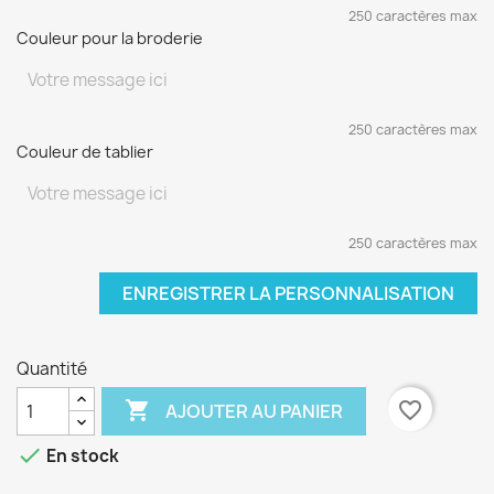
250 caractères max
Couleur pour la broderie
250 caractères max
Couleur de tablier
250 caractères max
ENREGISTRER LA PERSONNALISATION
Quantité

favorite_border
AJOUTER AU PANIER

En stock