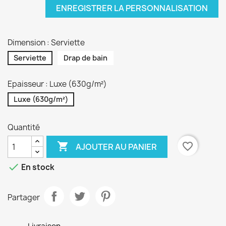
ENREGISTRER LA PERSONNALISATION
Dimension : Serviette
Serviette
Drap de bain
Epaisseur : Luxe (630g/m²)
Luxe (630g/m²)
Quantité

favorite_border
AJOUTER AU PANIER

En stock
Partager