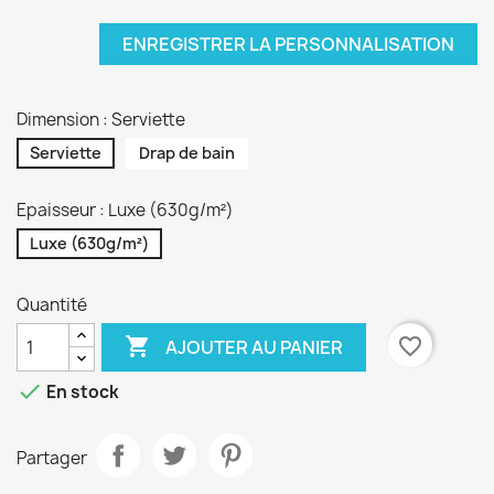
ENREGISTRER LA PERSONNALISATION
Dimension : Serviette
Serviette
Drap de bain
Epaisseur : Luxe (630g/m²)
Luxe (630g/m²)
Quantité

favorite_border
AJOUTER AU PANIER

En stock
Partager