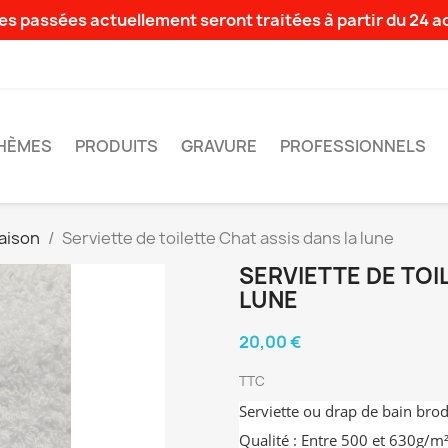
s passées actuellement seront traitées à partir du 24 
HÈMES
PRODUITS
GRAVURE
PROFESSIONNELS
aison
Serviette de toilette Chat assis dans la lune
SERVIETTE DE TOI
LUNE
20,00 €
TTC
Serviette ou drap de bain bro
Qualité : Entre 500 et 630g/m