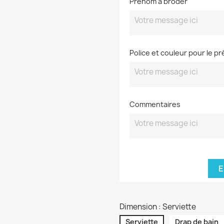
Prénom à broder
Police et couleur pour le p
Commentaires
E
Dimension : Serviette
Serviette
Drap de bain