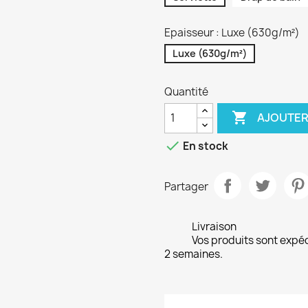
Epaisseur : Luxe (630g/m²)
Luxe (630g/m²)
Quantité

AJOUTER

En stock
Partager
Livraison
Vos produits sont expé
2 semaines.