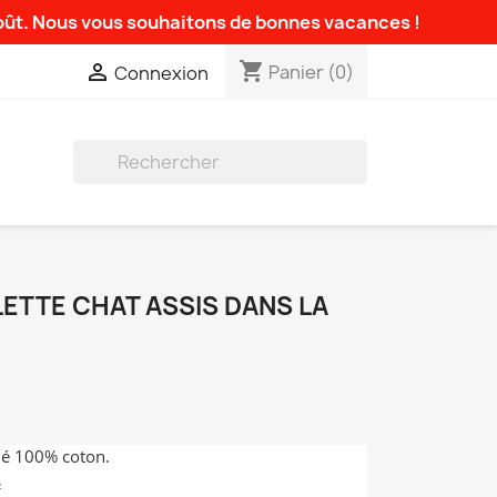
août. Nous vous souhaitons de bonnes vacances !
shopping_cart

Panier
(0)
Connexion

LETTE CHAT ASSIS DANS LA
dé 100% coton.
²