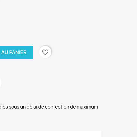
favorite_border
 AU PANIER
diés sous un délai de confection de maximum