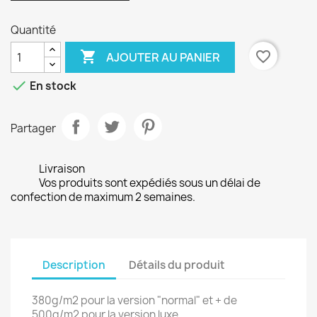
Quantité

favorite_border
AJOUTER AU PANIER

En stock
Partager
Livraison
Vos produits sont expédiés sous un délai de
confection de maximum 2 semaines.
Description
Détails du produit
380g/m2 pour la version "normal" et + de
500g/m2 pour la version luxe