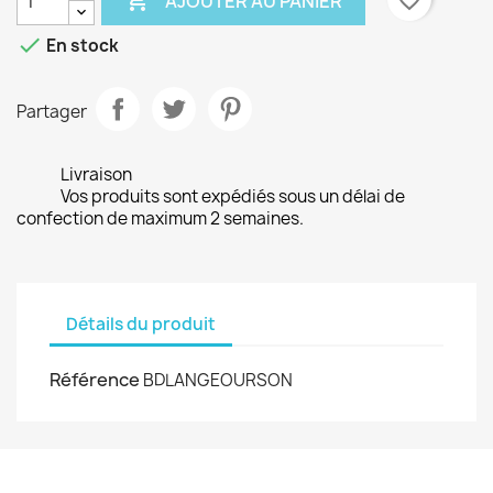

favorite_border
AJOUTER AU PANIER

En stock
Partager
Livraison
Vos produits sont expédiés sous un délai de
confection de maximum 2 semaines.
Détails du produit
Référence
BDLANGEOURSON