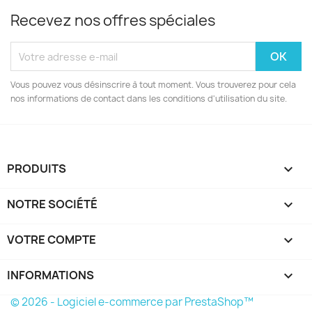
Recevez nos offres spéciales
Vous pouvez vous désinscrire à tout moment. Vous trouverez pour cela
nos informations de contact dans les conditions d'utilisation du site.
PRODUITS

NOTRE SOCIÉTÉ

VOTRE COMPTE

INFORMATIONS
keyboard_arrow_down
© 2026 - Logiciel e-commerce par PrestaShop™