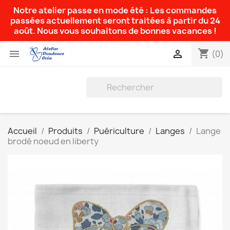
Notre atelier passe en mode été : Les commandes
passées actuellement seront traitées à partir du 24
août. Nous vous souhaitons de bonnes vacances !
shopping_cart


(0)
Accueil
Produits
Puériculture
Langes
Lange
brodé noeud en liberty