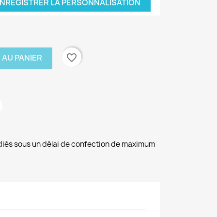
NREGISTRER LA PERSONNALISATION
favorite_border
 AU PANIER
diés sous un délai de confection de maximum