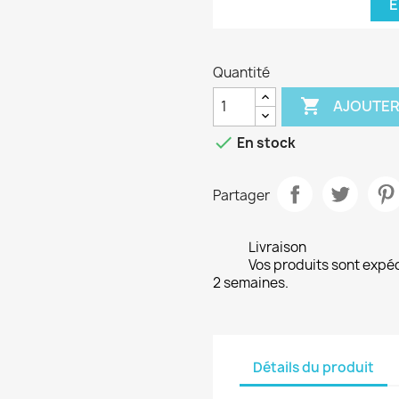
E
Quantité

AJOUTER

En stock
Partager
Livraison
Vos produits sont expé
2 semaines.
Détails du produit