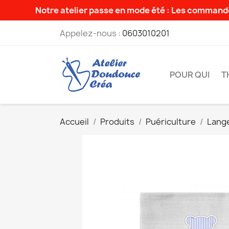
Notre atelier passe en mode été : Les commande
Appelez-nous :
0603010201
POUR QUI
T
Accueil
Produits
Puériculture
Lang