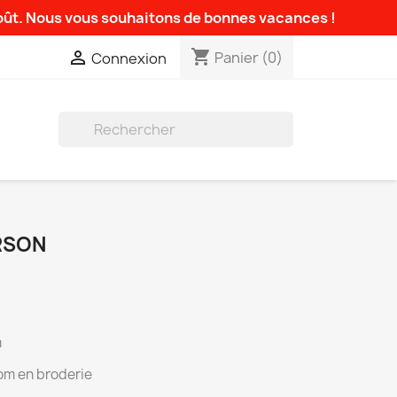
août. Nous vous souhaitons de bonnes vacances !
shopping_cart

Panier
(0)
Connexion

RSON
m
om en broderie