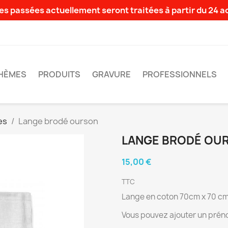
s passées actuellement seront traitées à partir du 24 
HÈMES
PRODUITS
GRAVURE
PROFESSIONNELS
es
Lange brodé ourson
LANGE BRODÉ OU
15,00 €
TTC
Lange en coton 70cm x 70 c
Vous pouvez ajouter un prén