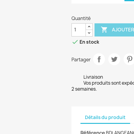
Quantité

AJOUTER

En stock
Partager
Livraison
Vos produits sont expé
2 semaines.
Détails du produit
Référence
BDLANGEANG