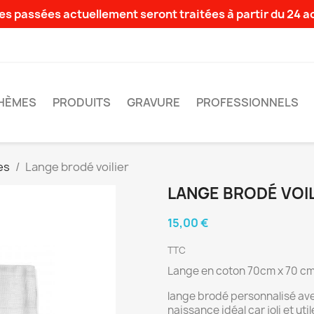
s passées actuellement seront traitées à partir du 24 
HÈMES
PRODUITS
GRAVURE
PROFESSIONNELS
es
Lange brodé voilier
LANGE BRODÉ VOIL
15,00 €
TTC
Lange en coton 70cm x 70 c
lange brodé personnalisé avec
naissance idéal car joli et util