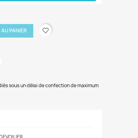
favorite_border
 AU PANIER
diés sous un délai de confection de maximum
EVOILIER