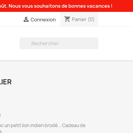
août. Nous vous souhaitons de bonnes vacances !
shopping_cart

Panier
(0)
Connexion

IER
m
 un petit lion indien brodé... Cadeau de
e.