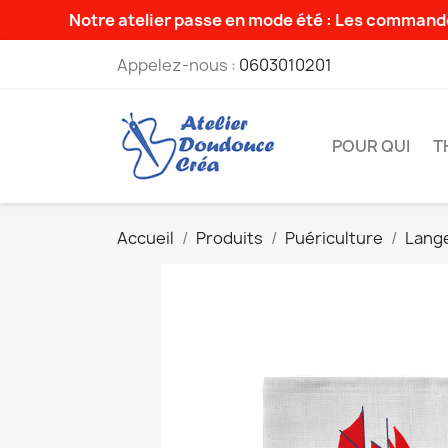
Notre atelier passe en mode été : Les commande
Appelez-nous :
0603010201
POUR QUI
T
Accueil
Produits
Puériculture
Lang