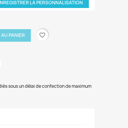
NREGISTRER LA PERSONNALISATION
favorite_border
 AU PANIER
diés sous un délai de confection de maximum