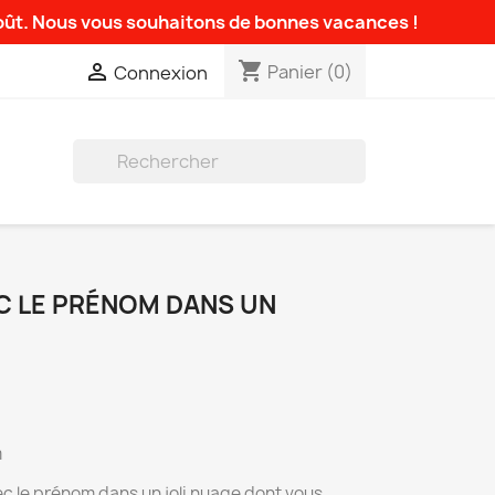
août. Nous vous souhaitons de bonnes vacances !
shopping_cart

Panier
(0)
Connexion

C LE PRÉNOM DANS UN
m
c le prénom dans un joli nuage dont vous