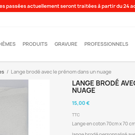
s passées actuellement seront traitées à partir du 24 
HÈMES
PRODUITS
GRAVURE
PROFESSIONNELS
es
Lange brodé avec le prénom dans un nuage
LANGE BRODÉ AVE
NUAGE
15,00 €
TTC
Lange en coton 70cm x 70 c
lange brodé personnalisé ave