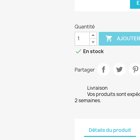
E
Quantité

AJOUTER

En stock
Partager
Livraison
Vos produits sont expé
2 semaines.
Détails du produit