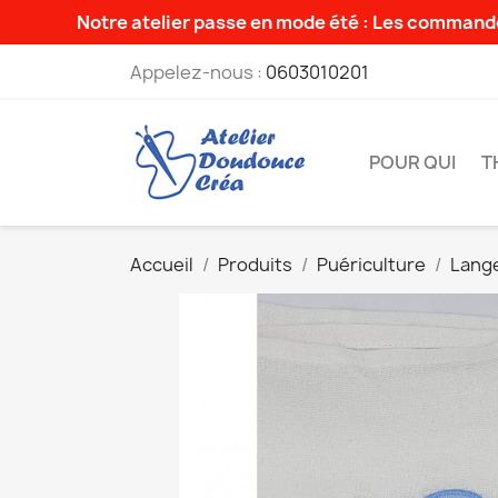
Notre atelier passe en mode été : Les commande
Appelez-nous :
0603010201
POUR QUI
T
Accueil
Produits
Puériculture
Lang