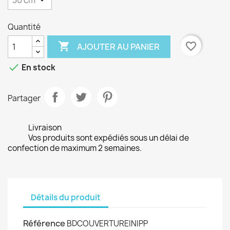
Quantité

favorite_border
AJOUTER AU PANIER

En stock
Partager
Livraison
Vos produits sont expédiés sous un délai de
confection de maximum 2 semaines.
Détails du produit
Référence
BDCOUVERTUREINIPP