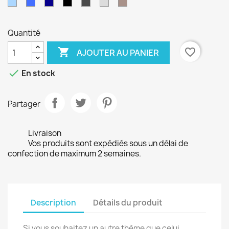
Bleu
Bleu
Bleu
Noir
Gris
Gris
Taupe
ciel
électrique
marine
Anthracite
clair
Quantité

favorite_border
AJOUTER AU PANIER

En stock
Partager
Livraison
Vos produits sont expédiés sous un délai de
confection de maximum 2 semaines.
Description
Détails du produit
Si vous souhaitez un autre thème que celui