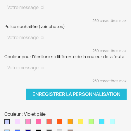
250 caractères max
Police souhaitée (voir photos)
250 caractères max
Couleur pour l'écriture si différente de la couleur de la fouta
250 caractères max
ENREGISTRER LA PERSONNALISATION
Couleur : Violet pâle
Rose
Rose
Fushia
Rouge
Rouge
Orange
Jaune
Vert
Turquoise
Turquoi
Violet
pâle
bonbon
orangé
soleil
pomme
clair
pâle