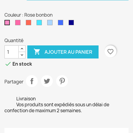
Couleur : Rose bonbon
Fushia
Rouge
Turquoise
Bleu
Bleu
Bleu
Rose
ciel
électrique
marine
bonbon
Quantité

favorite_border
AJOUTER AU PANIER

En stock
Partager
Livraison
Vos produits sont expédiés sous un délai de
confection de maximum 2 semaines.