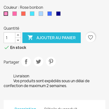
Couleur : Rose bonbon
Fushia
Rouge
Turquoise
Bleu
Bleu
Bleu
Rose
ciel
électrique
marine
bonbon
Quantité

favorite_border
AJOUTER AU PANIER

En stock
Partager
Livraison
Vos produits sont expédiés sous un délai de
confection de maximum 2 semaines.