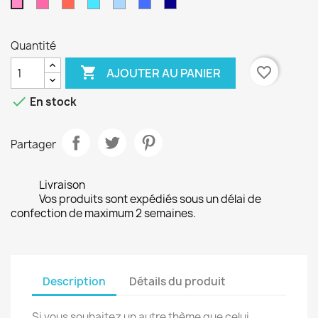
Fushia
Rouge
Turquoise
Bleu
Bleu
Bleu
Rose
ciel
électrique
marine
bonbon
Quantité

favorite_border
AJOUTER AU PANIER

En stock
Partager
Livraison
Vos produits sont expédiés sous un délai de
confection de maximum 2 semaines.
Description
Détails du produit
Si vous souhaitez un autre thème que celui