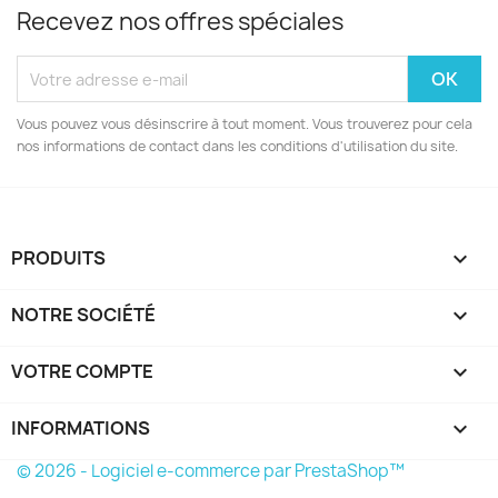
Recevez nos offres spéciales
Vous pouvez vous désinscrire à tout moment. Vous trouverez pour cela
nos informations de contact dans les conditions d'utilisation du site.
PRODUITS

NOTRE SOCIÉTÉ

VOTRE COMPTE

INFORMATIONS
keyboard_arrow_down
© 2026 - Logiciel e-commerce par PrestaShop™