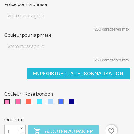
Police pour la phrase
250 caractères max
Couleur pour la phrase
250 caractères max
ENREGISTRER LA PERSONNALISATION
Couleur : Rose bonbon
Fushia
Rouge
Turquoise
Bleu
Bleu
Bleu
Rose
ciel
électrique
marine
bonbon
Quantité

favorite_border
AJOUTER AU PANIER