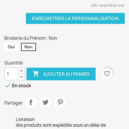
250 caractères max
ENREGISTRER LA PERSONNALISATION
Broderie du Prénom : Non
Oui
Non
Quantité

favorite_border
AJOUTER AU PANIER

En stock
Partager
Livraison
Vos produits sont expédiés sous un délai de