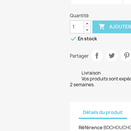
Quantité

AJOUTER

En stock
Partager
Livraison
Vos produits sont expé
2 semaines.
Détails du produit
Référence
BDCHOUCH