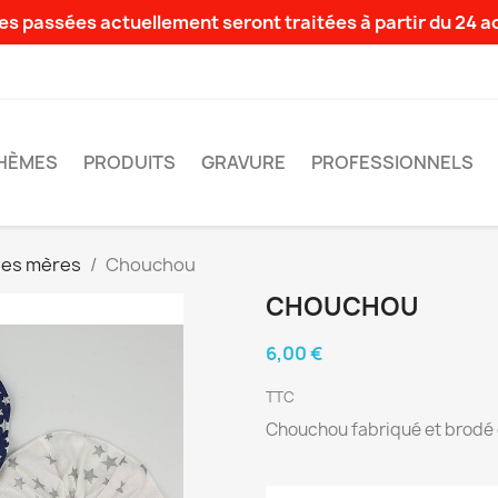
s passées actuellement seront traitées à partir du 24 
HÈMES
PRODUITS
GRAVURE
PROFESSIONNELS
des mères
Chouchou
CHOUCHOU
6,00 €
TTC
Chouchou fabriqué et brodé 