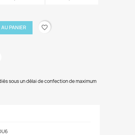
favorite_border
 AU PANIER
diés sous un délai de confection de maximum
OU6