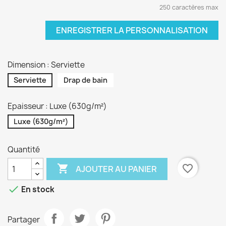
250 caractères max
ENREGISTRER LA PERSONNALISATION
Dimension : Serviette
Serviette
Drap de bain
Epaisseur : Luxe (630g/m²)
Luxe (630g/m²)
Quantité

favorite_border
AJOUTER AU PANIER

En stock
Partager