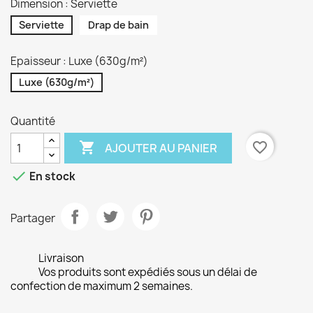
Dimension : Serviette
Serviette
Drap de bain
Epaisseur : Luxe (630g/m²)
Luxe (630g/m²)
Quantité

favorite_border
AJOUTER AU PANIER

En stock
Partager
Livraison
Vos produits sont expédiés sous un délai de
confection de maximum 2 semaines.