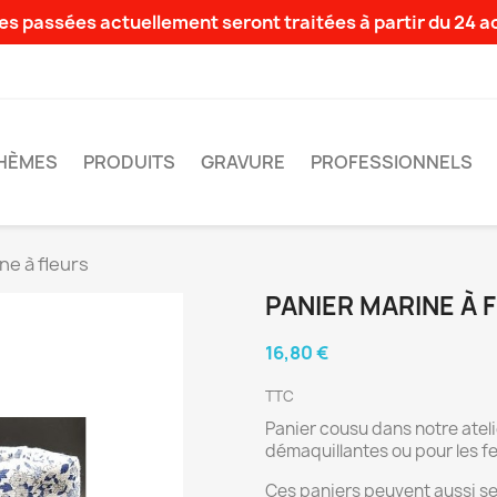
s passées actuellement seront traitées à partir du 24 
HÈMES
PRODUITS
GRAVURE
PROFESSIONNELS
ne à fleurs
PANIER MARINE À 
16,80 €
TTC
Panier cousu dans notre ateli
démaquillantes ou pour les f
Ces paniers peuvent aussi ser