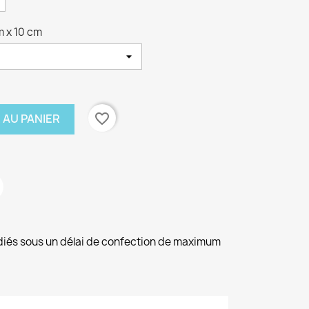
cm x 10 cm
favorite_border
 AU PANIER
diés sous un délai de confection de maximum