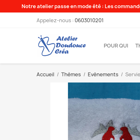
Notre atelier passe en mode été : Les commande
Appelez-nous :
0603010201
POUR QUI
T
Accueil
Thèmes
Evènements
Servi