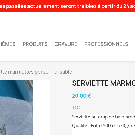
s passées actuellement seront traitées à partir du 24 
HÈMES
PRODUITS
GRAVURE
PROFESSIONNELS
ette marmottes personnalisable
SERVIETTE MARM
20,00 €
TTC
Serviette ou drap de bain bro
Qualité : Entre 500 et 630g/m