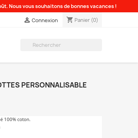
août. Nous vous souhaitons de bonnes vacances !
shopping_cart

Panier
(0)
Connexion

OTTES PERSONNALISABLE
dé 100% coton.
²