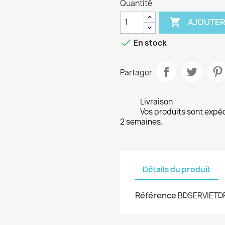
Quantité

AJOUTER

En stock
Partager
Livraison
Vos produits sont expé
2 semaines.
Détails du produit
Référence
BDSERVIETD