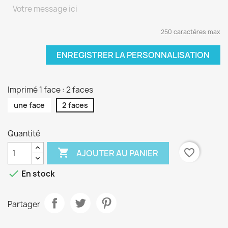
250 caractères max
ENREGISTRER LA PERSONNALISATION
Imprimé 1 face : 2 faces
une face
2 faces
Quantité

favorite_border
AJOUTER AU PANIER

En stock
Partager