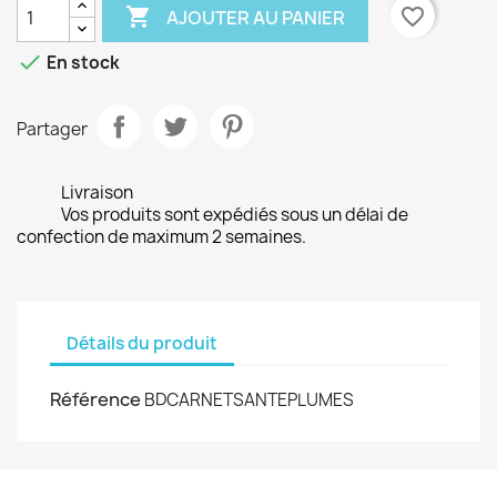

favorite_border
AJOUTER AU PANIER

En stock
Partager
Livraison
Vos produits sont expédiés sous un délai de
confection de maximum 2 semaines.
Détails du produit
Référence
BDCARNETSANTEPLUMES