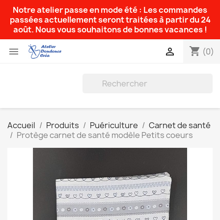
Notre atelier passe en mode été : Les commandes
passées actuellement seront traitées à partir du 24
août. Nous vous souhaitons de bonnes vacances !
shopping_cart


(0)
Accueil
Produits
Puériculture
Carnet de santé
Protège carnet de santé modèle Petits coeurs