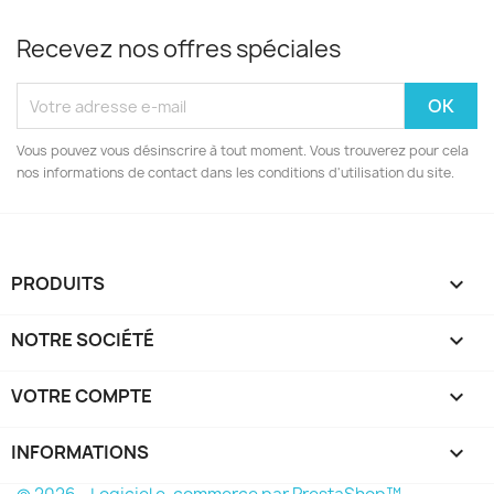
Recevez nos offres spéciales
Vous pouvez vous désinscrire à tout moment. Vous trouverez pour cela
nos informations de contact dans les conditions d'utilisation du site.
PRODUITS

NOTRE SOCIÉTÉ

VOTRE COMPTE

INFORMATIONS
keyboard_arrow_down