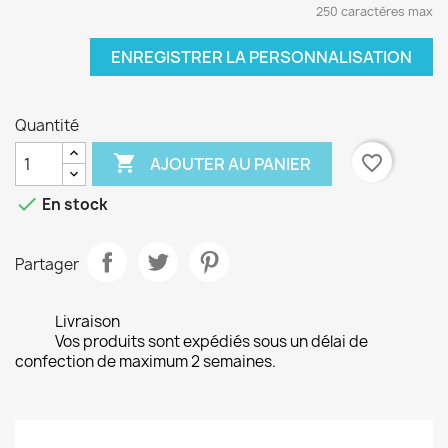
250 caractères max
ENREGISTRER LA PERSONNALISATION
Quantité

favorite_border
AJOUTER AU PANIER

En stock
Partager
Livraison
Vos produits sont expédiés sous un délai de
confection de maximum 2 semaines.