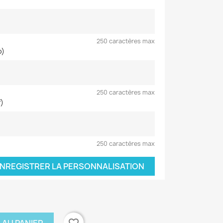
250 caractères max
o)
250 caractères max
f)
250 caractères max
NREGISTRER LA PERSONNALISATION
favorite_border