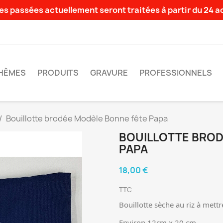
s passées actuellement seront traitées à partir du 24 
HÈMES
PRODUITS
GRAVURE
PROFESSIONNELS
Bouillotte brodée Modèle Bonne fête Papa
BOUILLOTTE BROD
PAPA
18,00 €
TTC
Bouillotte sèche au riz à met
Environ 12cm x 20 cm