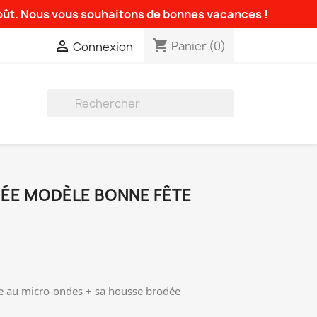
août. Nous vous souhaitons de bonnes vacances !
shopping_cart

Panier
(0)
Connexion

ÉE MODÈLE BONNE FÊTE
tre au micro-ondes + sa housse brodée