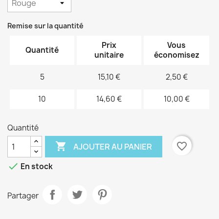
Remise sur la quantité
Prix
Vous
Quantité
unitaire
économisez
5
15,10 €
2,50 €
10
14,60 €
10,00 €
Quantité

favorite_border
AJOUTER AU PANIER

En stock
Partager