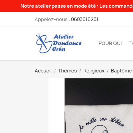
Notre atelier passe en mode été : Les commande
Appelez-nous :
0603010201
POUR QUI
T
Accueil
Thèmes
Religieux
Baptême