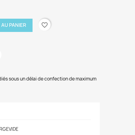
favorite_border
 AU PANIER
diés sous un délai de confection de maximum
RGEVIDE