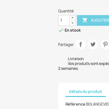
Quantité

AJOUTER

En stock
Partager
Livraison
Vos produits sont expé
2 semaines.
Détails du produit
Référence
BDLANGEVIE