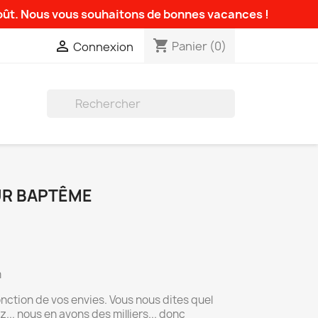
août. Nous vous souhaitons de bonnes vacances !
shopping_cart

Panier
(0)
Connexion

UR BAPTÊME
m
nction de vos envies. Vous nous dites quel
... nous en avons des milliers... donc