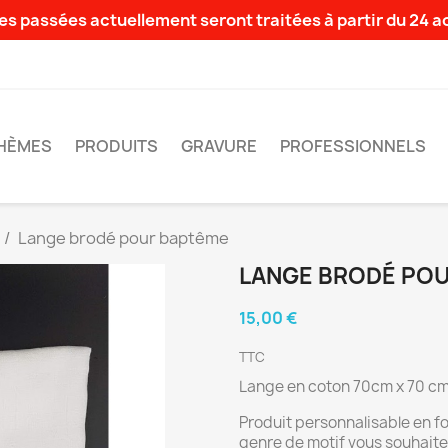
s passées actuellement seront traitées à partir du 24 
HÈMES
PRODUITS
GRAVURE
PROFESSIONNELS
Lange brodé pour baptême
LANGE BRODÉ PO
15,00 €
TTC
Lange en coton 70cm x 70 c
Produit personnalisable en fo
genre de motif vous souhaitez