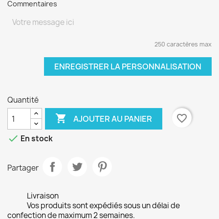
Commentaires
250 caractères max
ENREGISTRER LA PERSONNALISATION
Quantité

favorite_border
AJOUTER AU PANIER

En stock
Partager
Livraison
Vos produits sont expédiés sous un délai de
confection de maximum 2 semaines.