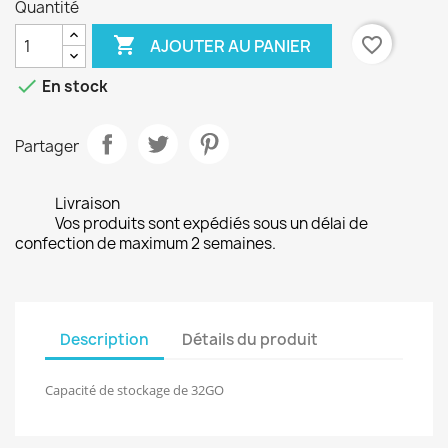
Quantité

favorite_border
AJOUTER AU PANIER

En stock
Partager
Livraison
Vos produits sont expédiés sous un délai de
confection de maximum 2 semaines.
Description
Détails du produit
Capacité de stockage de 32GO