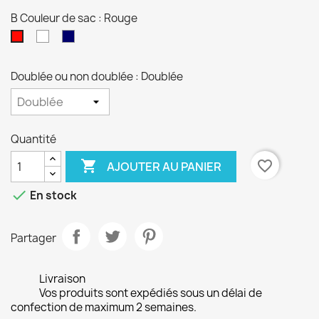
B Couleur de sac : Rouge
blanc
Bleu
Rouge
marine
Doublée ou non doublée : Doublée
Quantité

favorite_border
AJOUTER AU PANIER

En stock
Partager
Livraison
Vos produits sont expédiés sous un délai de
confection de maximum 2 semaines.