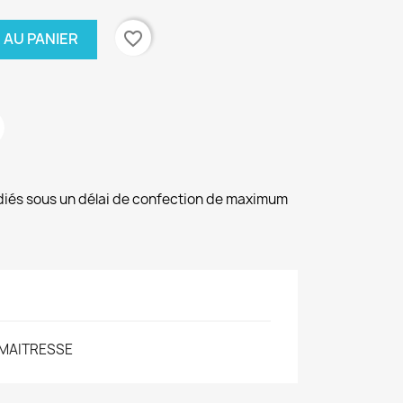
favorite_border
 AU PANIER
diés sous un délai de confection de maximum
MAITRESSE