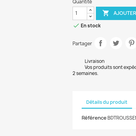
Quantité

AJOUTER

En stock
Partager
Livraison
Vos produits sont expé
2 semaines.
Détails du produit
Référence
BDTROUSSE