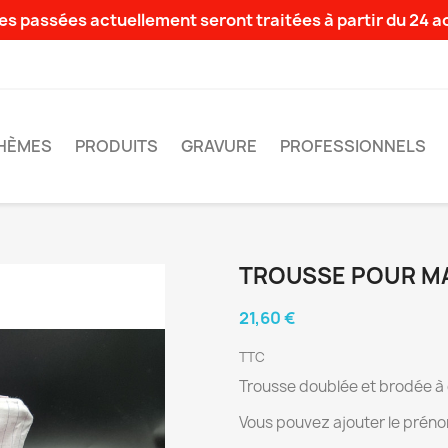
s passées actuellement seront traitées à partir du 24 
HÈMES
PRODUITS
GRAVURE
PROFESSIONNELS
TROUSSE POUR M
21,60 €
TTC
Trousse doublée et brodée à o
Vous pouvez ajouter le prénom