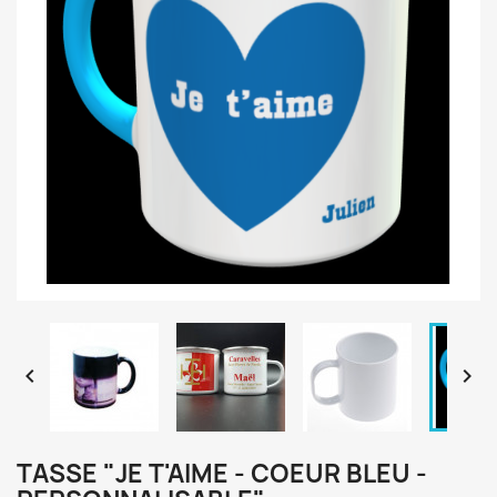


TASSE "JE T'AIME - COEUR BLEU -