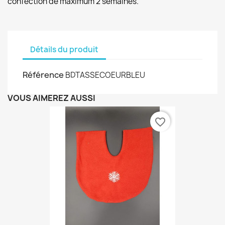
confection de maximum 2 semaines.
Détails du produit
Référence
BDTASSECOEURBLEU
VOUS AIMEREZ AUSSI
favorite_border