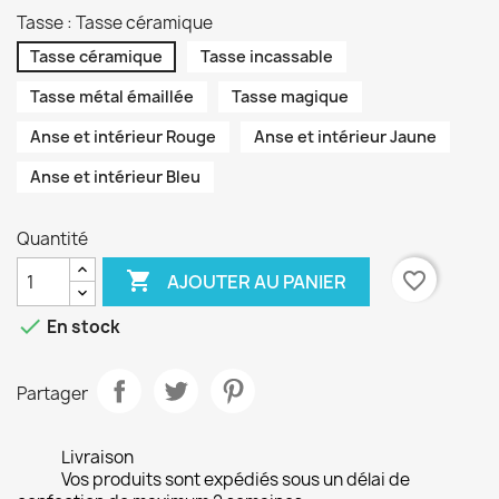
Tasse : Tasse céramique
Tasse céramique
Tasse incassable
Tasse métal émaillée
Tasse magique
Anse et intérieur Rouge
Anse et intérieur Jaune
Anse et intérieur Bleu
Quantité

favorite_border
AJOUTER AU PANIER

En stock
Partager
Livraison
Vos produits sont expédiés sous un délai de