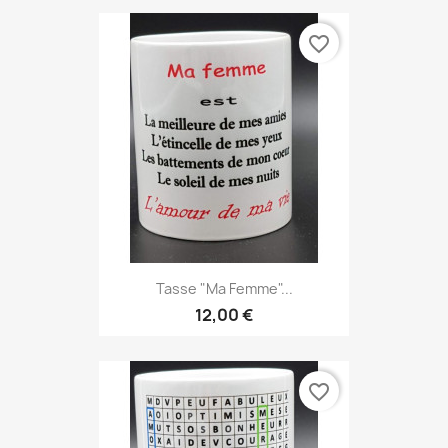
favorite_border
Tasse "ma Femme"...
12,00 €
favorite_border