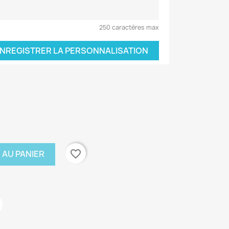
250 caractères max
NREGISTRER LA PERSONNALISATION
favorite_border
 AU PANIER