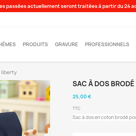
s passées actuellement seront traitées à partir du 24 
HÈMES
PRODUITS
GRAVURE
PROFESSIONNELS
 liberty
SAC À DOS BRODÉ 
25,00 €
TTC
Sac à dos en coton brodé pou