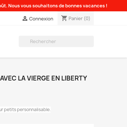
août. Nous vous souhaitons de bonnes vacances !
shopping_cart

Panier
(0)
Connexion

AVEC LA VIERGE EN LIBERTY
r petits personnalisable.