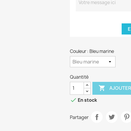
E
Couleur : Bleu marine
Quantité

AJOUTER

En stock
Partager