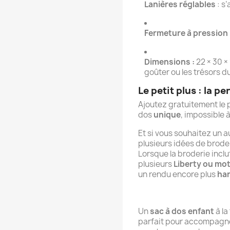
Lanières réglables
: s
Fermeture à pression
Dimensions :
22 × 30 × 
goûter ou les trésors du
Le petit plus : la p
Ajoutez gratuitement le 
dos
unique
, impossible à
Et si vous souhaitez un 
plusieurs idées de broder
Lorsque la broderie inclu
plusieurs
Liberty ou mo
un rendu encore plus
har
Un
sac à dos enfant
à la
parfait pour accompagner