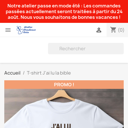
Notre atelier passe en mode été : Les commandes
passées actuellement seront traitées à partir du 24
août. Nous vous souhaitons de bonnes vacances !
shopping_cart


(0)
Accueil
T-shirt J'ai lu la bible
PROMO !