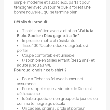
simple, moderne et audacieux, parfait pour
témoigner avec un sourire que la foi est une
bonne nouvelle… qui se termine bien
Détails du produit :
T-shirt chrétien avec la citation
“J’ai lu la
Bible. Spoiler : Dieu gagne à la fin”
Impression nette et résistante
Tissu 100 % coton, doux et agréable à
porter
Coupe confortable et unisexe
Disponible en tailles enfant (dès 2 ans) et
adulte jusqu’au 4XL
Pourquoi choisir ce t-shirt ?
Pour afficher sa foi avec humour et
assurance
Pour rappeler que la victoire de Dieu est
déjà acquise
Idéal au quotidien, en groupe de jeunes, ou
comme témoignage décalé
Un cadeau original, drôle et porteur