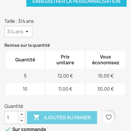
ENREGISTRER LA PERSONNALISATION
Taille : 3/4 ans
Remise sur la quantité
Prix
Vous
Quantité
unitaire
économisez
5
12,00 €
10,00 €
10
11,00 €
30,00 €
Quantité

favorite_border
AJOUTER AU PANIER

Sur commande