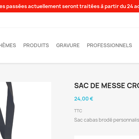
s passées actuellement seront traitées à partir du 24 
HÈMES
PRODUITS
GRAVURE
PROFESSIONNELS
SAC DE MESSE CR
24,00 €
TTC
Sac cabas brodé personnalis