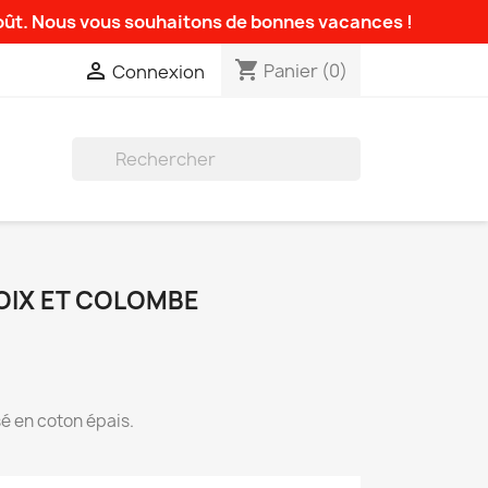
août. Nous vous souhaitons de bonnes vacances !
shopping_cart

Panier
(0)
Connexion

OIX ET COLOMBE
é en coton épais.