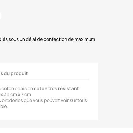
diés sous un délai de confection de maximum
ls du produit
n coton épais en
coton
très
résistant
 x 30 cm x 7 cm
s broderies que vous pouvez voir sur tous
ble.