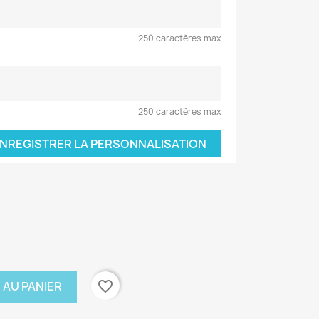
250 caractères max
250 caractères max
NREGISTRER LA PERSONNALISATION
favorite_border
 AU PANIER