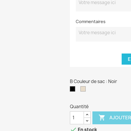
Commentaires
E
B Couleur de sac : Noir
Beige
Noir
Quantité

AJOUTER

En stock