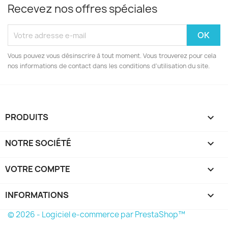
Recevez nos offres spéciales
Vous pouvez vous désinscrire à tout moment. Vous trouverez pour cela
nos informations de contact dans les conditions d'utilisation du site.
PRODUITS

NOTRE SOCIÉTÉ

VOTRE COMPTE

INFORMATIONS
keyboard_arrow_down
© 2026 - Logiciel e-commerce par PrestaShop™