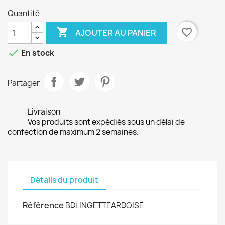
Quantité

favorite_border
AJOUTER AU PANIER

En stock
Partager
Livraison
Vos produits sont expédiés sous un délai de
confection de maximum 2 semaines.
Détails du produit
Référence
BDLINGETTEARDOISE