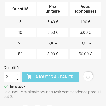
Prix
Vous
Quantité
unitaire
économisez
5
3,40 €
1,00 €
10
3,30 €
3,00 €
20
3,10 €
10,00 €
50
3,00 €
30,00 €
Quantité

favorite_border
AJOUTER AU PANIER

En stock
La quantité minimale pour pouvoir commander ce produit
est 2.