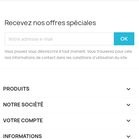
Recevez nos offres spéciales
Vous pouvez vous désinscrire à tout moment. Vous trouverez pour cela
nos informations de contact dans les conditions d'utilisation du site.
PRODUITS

NOTRE SOCIÉTÉ

VOTRE COMPTE

INFORMATIONS
keyboard_arrow_down