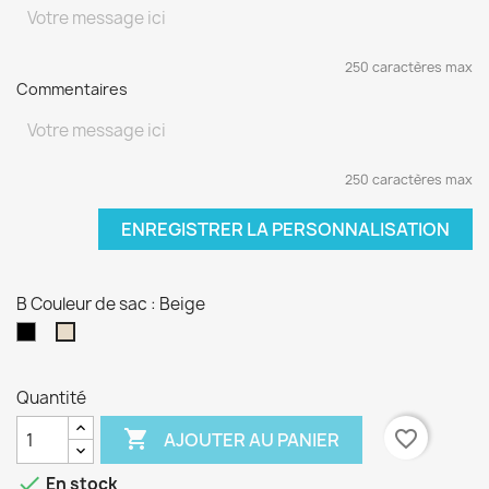
250 caractères max
Commentaires
250 caractères max
ENREGISTRER LA PERSONNALISATION
B Couleur de sac : Beige
Noir
Beige
Quantité

favorite_border
AJOUTER AU PANIER

En stock