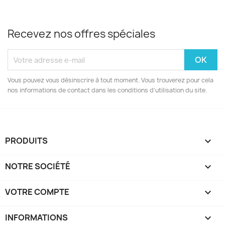
Recevez nos offres spéciales
Vous pouvez vous désinscrire à tout moment. Vous trouverez pour cela
nos informations de contact dans les conditions d'utilisation du site.
PRODUITS

NOTRE SOCIÉTÉ

VOTRE COMPTE

INFORMATIONS
keyboard_arrow_down