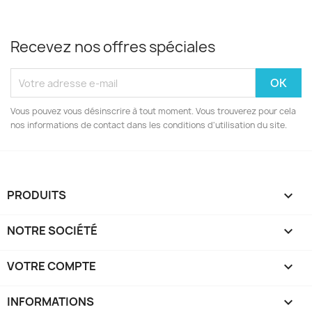
Recevez nos offres spéciales
Vous pouvez vous désinscrire à tout moment. Vous trouverez pour cela
nos informations de contact dans les conditions d'utilisation du site.
PRODUITS

NOTRE SOCIÉTÉ

VOTRE COMPTE

INFORMATIONS
keyboard_arrow_down