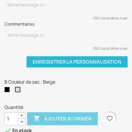
250 caractères max
Commentaires
250 caractères max
ENREGISTRER LA PERSONNALISATION
B Couleur de sac : Beige
Noir
Beige
Quantité

favorite_border
AJOUTER AU PANIER

En stock