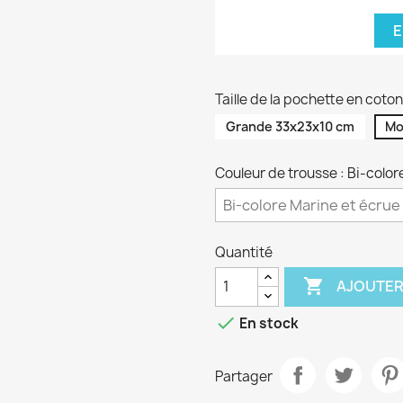
E
Taille de la pochette en cot
Grande 33x23x10 cm
Mo
Couleur de trousse : Bi-color
Quantité

AJOUTER

En stock
Partager