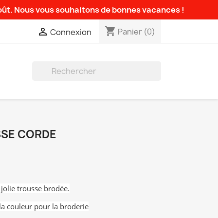
août. Nous vous souhaitons de bonnes vacances !
shopping_cart

Panier
(0)
Connexion

SSE CORDE
 jolie trousse brodée.
la couleur pour la broderie