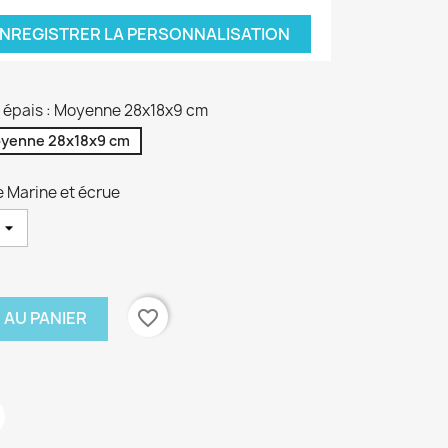
NREGISTRER LA PERSONNALISATION
on épais : Moyenne 28x18x9 cm
yenne 28x18x9 cm
e Marine et écrue
favorite_border
 AU PANIER