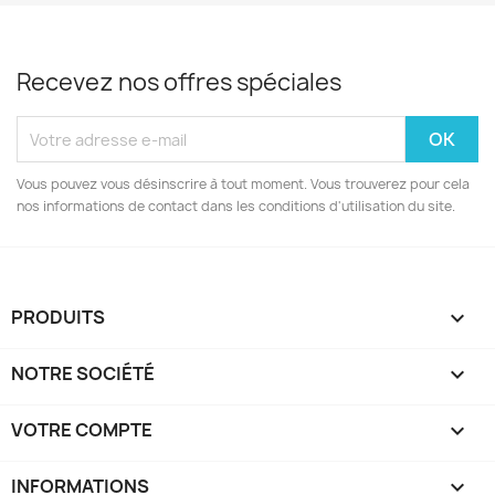
Recevez nos offres spéciales
Vous pouvez vous désinscrire à tout moment. Vous trouverez pour cela
nos informations de contact dans les conditions d'utilisation du site.
PRODUITS

NOTRE SOCIÉTÉ

VOTRE COMPTE

INFORMATIONS
keyboard_arrow_down