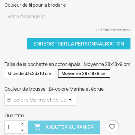
Couleur de fil pour la broderie
250 caractères max
ENREGISTRER LA PERSONNALISATION
Taille de la pochette en coton épais : Moyenne 28x18x9 cm
Grande 33x23x10 cm
Moyenne 28x18x9 cm
Couleur de trousse : Bi-colore Marine et écrue
Quantité

favorite_border
AJOUTER AU PANIER