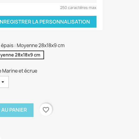
250 caractères max
NREGISTRER LA PERSONNALISATION
on épais : Moyenne 28x18x9 cm
yenne 28x18x9 cm
e Marine et écrue
favorite_border
 AU PANIER