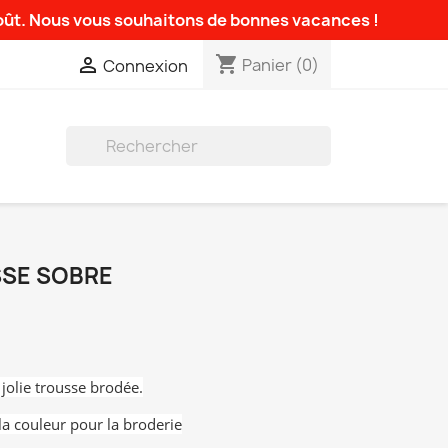
août. Nous vous souhaitons de bonnes vacances !
shopping_cart

Panier
(0)
Connexion

SSE SOBRE
 jolie trousse brodée.
la couleur pour la broderie