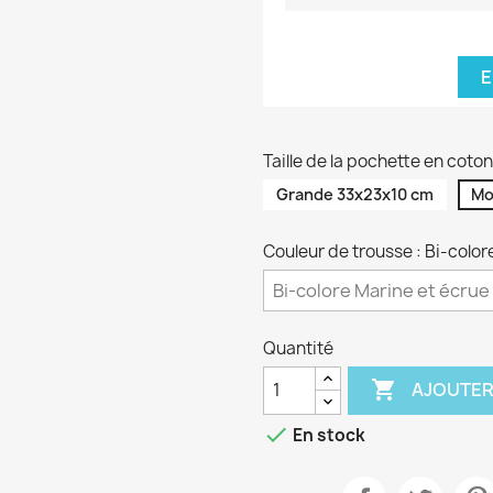
E
Taille de la pochette en cot
Grande 33x23x10 cm
Mo
Couleur de trousse : Bi-color
Quantité

AJOUTER

En stock