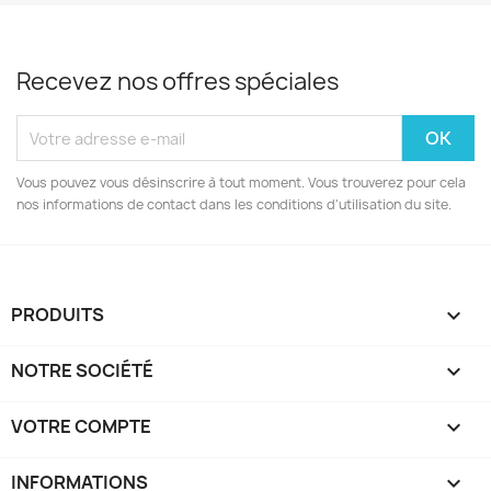
Recevez nos offres spéciales
Vous pouvez vous désinscrire à tout moment. Vous trouverez pour cela
nos informations de contact dans les conditions d'utilisation du site.
PRODUITS

NOTRE SOCIÉTÉ

VOTRE COMPTE

INFORMATIONS
keyboard_arrow_down