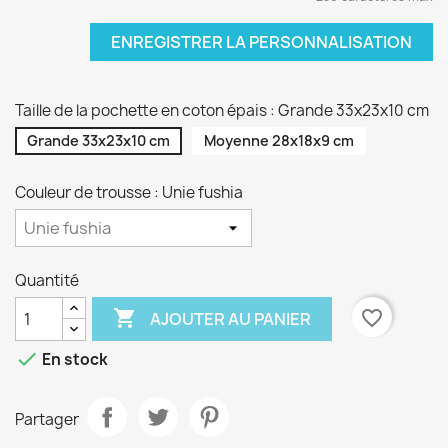
ENREGISTRER LA PERSONNALISATION
Taille de la pochette en coton épais : Grande 33x23x10 cm
Grande 33x23x10 cm
Moyenne 28x18x9 cm
Couleur de trousse : Unie fushia
Quantité

favorite_border
AJOUTER AU PANIER

En stock
Partager